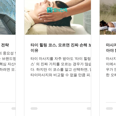
 전략
타이 힐링 코스, 모르면 진짜 손해 보는
마사지
이유
아야 
의 중요성 밤
순 브랜드명이
타이 마사지를 자주 받아도 ‘타이 힐링 코
마사지
 핵심 자산이
스’ 의 진짜 가치를 모르는 경우가 많습니
이에서
행하려면 모든
다. 하지만 이 코스를 알고 선택하면, 일반
우가 
확산 과정에서
타이마사지와 비교할 수 없을 만큼 피로
한 오
게 반복 노출
회복·근육 이완·멘탈 힐링 이 동시에 이루
는 경
 검색엔진 상
어져 만족도가 확 뛰어오릅니다. 그래서
지샵,
승을 동시에
많은 이용자들이 “이 코스는 알고 고르는
의 업
민족 SEO 점
사람이 이득 본다”고 말합니다. 1. 전통 타
을 금
 중심으로 검
이 + 릴렉스 아로마의 조합 힐링 코스는
지와 
요하다. “밤의
단순 압 마사지가 아닙니다. 깊은 스트레
니다.
 “밤의민족 순
칭 림프 순환 관리 부드러운 아로마 테라
식으로